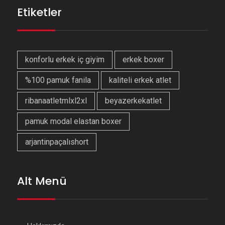
Etiketler
konforlu erkek iç giyim
erkek boxer
%100 pamuk fanila
kaliteli erkek atlet
ribanaatletmlxl2xl
beyazerkekatlet
pamuk modal elastan boxer
arjantinpaçalıshort
Alt Menü