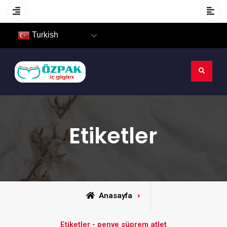
Turkish
Etiketler
Anasayfa
Etiketler - penye süprem atlet