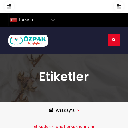
Turkish
Etiketler
Anasayfa
Etiketler - rahat erkek iç giyim