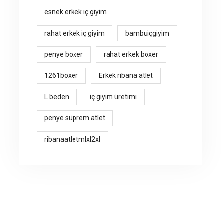
esnek erkek iç giyim
rahat erkek iç giyim
bambuiçgiyim
penye boxer
rahat erkek boxer
1261boxer
Erkek ribana atlet
L beden
iç giyim üretimi
penye süprem atlet
ribanaatletmlxl2xl