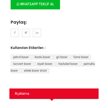
WHATSAPP TEKLIF AL
Paylaş:
Fac
Twit
Link
ebo
ter
edln
Kullanılan Etiketler; :
ok
petrol boxer
bordo boxer
gri boxer
füme boxer
lacivert boxer
siyah boxer
Havlubel boxer
pamuklu
boxer
erkek boxer short
Açıklama